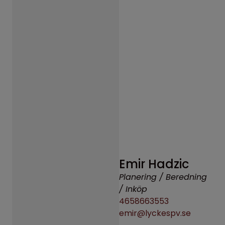
Emir Hadzic
Planering / Beredning
/ Inköp
4658663553
emir@lyckespv.se