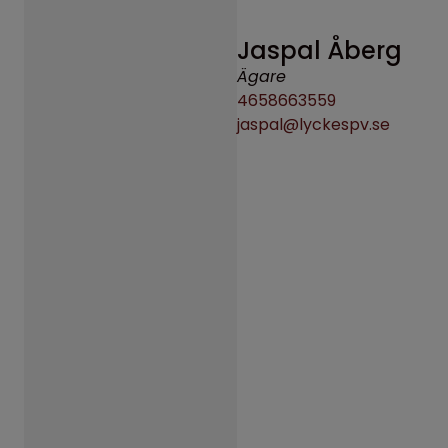
Jaspal Åberg
Ägare
4658663559
jaspal@lyckespv.se