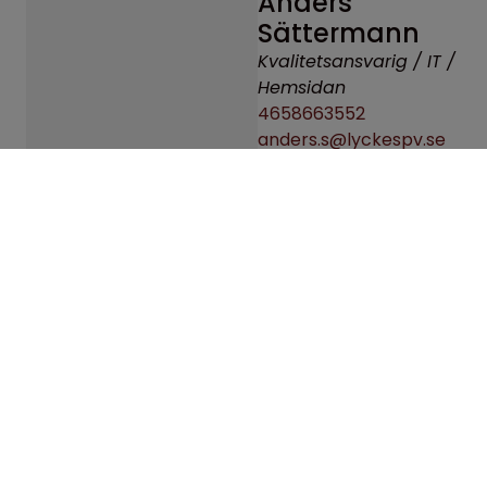
Anders
Sättermann
Kvalitetsansvarig / IT /
Hemsidan
4658663552
anders.s@lyckespv.se