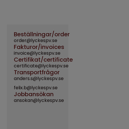
Beställningar/order
order@lyckespv.se
Fakturor/invoices
invoice@lyckespv.se
Certifikat/certificate
certificate@lyckespv.se
Transportfrågor
anders.s@lyckespv.se
felix.b@lyckespv.se
Jobbansökan
​​​​​​​ansokan@lyckespv.se