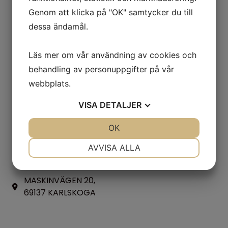
Genom att klicka på "OK" samtycker du till
dessa ändamål.
Läs mer om vår användning av cookies och
behandling av personuppgifter på vår
Kontakta oss!
webbplats.
Kontaktuppgifter
058663550
VISA
DETALJER
info@lyckespv.se
Besök oss
JA
NEJ
OK
JA
NEJ
Vi är lokaliserade i
NÖDVÄNDIG
INSTÄLLNINGAR
AVVISA ALLA
Karlskoga som ligger i
Värmland!
JA
NEJ
JA
NEJ
MASKINVÄGEN 20,
MARKNADSFÖRING
STATISTIK
69137 KARLSKOGA