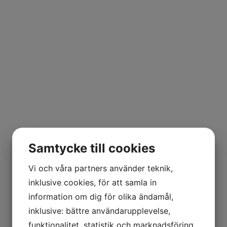
Samtycke till cookies
Vi och våra partners använder teknik,
inklusive cookies, för att samla in
information om dig för olika ändamål,
Kontakt
inklusive: bättre användarupplevelse,
funktionalitet, statistik och marknadsföring.
VÅR PRODUKTION