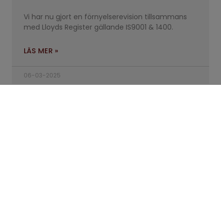
Vi har nu gjort en förnyelserevision tillsammans
med Lloyds Register gällande IS9001 & 1400.
LÄS MER »
06-03-2025