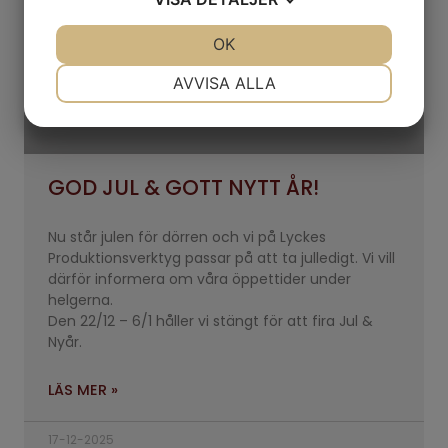
JA
NEJ
OK
JA
NEJ
NÖDVÄNDIG
INSTÄLLNINGAR
AVVISA ALLA
JA
NEJ
JA
NEJ
MARKNADSFÖRING
STATISTIK
GOD JUL & GOTT NYTT ÅR!
Nu står julen för dörren och vi på Lyckes
Produktionsverktyg passar på att ta julledigt. Vi vill
därför informera om våra öppettider under
helgerna.
Den 22/12 – 6/1 håller vi stängt för att fira Jul &
Nyår.
LÄS MER »
17-12-2025