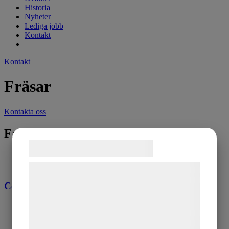
Historia
Nyheter
Lediga jobb
Kontakt
Kontakt
Fräsar
Kontakta oss
Fräsar
Samtykke til cookies
Vi og vores samarbejdspartnere bruger
teknologier, herunder cookies, til at
​​​​​​​Correa L30/58
indsamle oplysninger om dig til forskellige
formål, herunder: Tilpasning af annoncering,
bedre brugeroplevelse, funktionalitet,