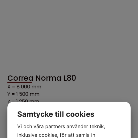
Correa Norma L80
X = 8 000 mm
Y = 1 500 mm
Z = 1 250 mm
Heidenhain 640
Samtycke till cookies
Auto Indexerande fräshuvud
Verktygsväxlare 60 platser
Vi och våra partners använder teknik,
Verktygs- & Detaljprobe Renishaw
inklusive cookies, för att samla in