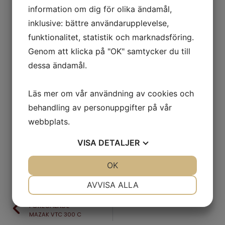
information om dig för olika ändamål,
KONTAKTA OSS
inklusive: bättre användarupplevelse,
funktionalitet, statistik och marknadsföring.
Genom att klicka på "OK" samtycker du till
dessa ändamål.
Läs mer om vår användning av cookies och
behandling av personuppgifter på vår
webbplats.
VISA
DETALJER
JA
NEJ
OK
JA
NEJ
NÖDVÄNDIG
INSTÄLLNINGAR
AVVISA ALLA
JA
NEJ
JA
NEJ
FÖREGÅENDE
​​​​​​​MAZAK VTC 300 C
MARKNADSFÖRING
STATISTIK