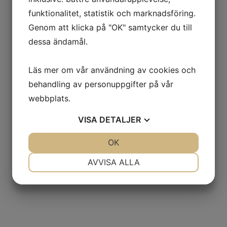
funktionalitet, statistik och marknadsföring.
Genom att klicka på "OK" samtycker du till
dessa ändamål.
Läs mer om vår användning av cookies och
behandling av personuppgifter på vår
webbplats.
VISA
DETALJER
JA
NEJ
OK
JA
NEJ
FÖREGÅENDE
NÄSTA
Puma 3100LY
Victor Vturn-36
NÖDVÄNDIG
INSTÄLLNINGAR
AVVISA ALLA
JA
NEJ
JA
NEJ
MARKNADSFÖRING
STATISTIK