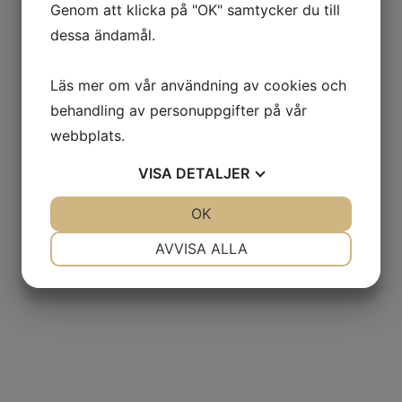
Genom att klicka på "OK" samtycker du till
dessa ändamål.
Läs mer om vår användning av cookies och
behandling av personuppgifter på vår
webbplats.
VISA
DETALJER
NÄSTA
JA
NEJ
OK
JA
NEJ
DOOSAN Puma / Puma-svarv 600 LY / 3250
NÖDVÄNDIG
INSTÄLLNINGAR
AVVISA ALLA
JA
NEJ
JA
NEJ
MARKNADSFÖRING
STATISTIK